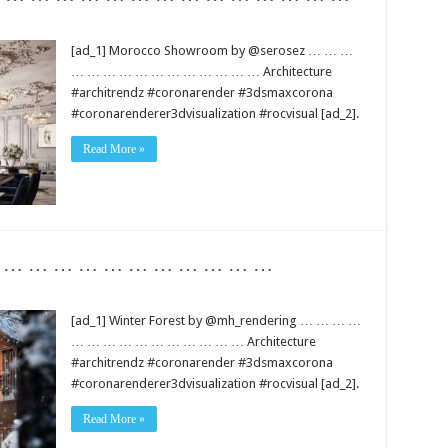
[ad_1] Morocco Showroom by @serosez … … …
… … … … … … … … … … … … Architecture
#architrendz #coronarender #3dsmaxcorona
#coronarenderer3dvisualization #rocvisual [ad_2].
Read More »
 … … … … … … … … … … … …
[ad_1] Winter Forest by @mh_rendering … … … …
… … … … … … … … … … … Architecture
#architrendz #coronarender #3dsmaxcorona
#coronarenderer3dvisualization #rocvisual [ad_2].
Read More »