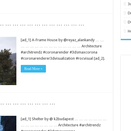
3
D
… … … … … … … … … … … … …
D
H
[ad_1] A-Frame House by @reyaz_alankandy … …
… … … … … … … … … … … … … Architecture
#architrendz #coronarender #3dsmaxcorona
#coronarenderer3dvisualization #rocvisual [ad_2].
Read More »
 … … … … … … … …
[ad_1] Shelter by @ k2budapest … … … … … … …
… … … … … … … … Architecture #architrendz