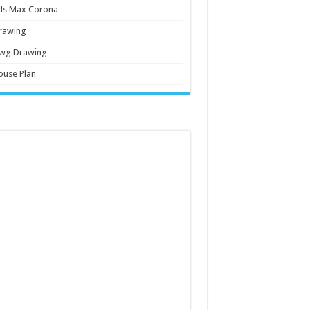
ds Max Corona
rawing
wg Drawing
ouse Plan