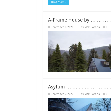
Read More »
A-Frame House by … … 
December 8, 2020
3ds Max Corona
0
Asylum … … … … … … …
December 5, 2020
3ds Max Corona
0