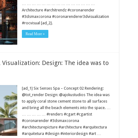
… … … … … … … … … … … … … … …
Architecture #architrendz #coronarender
#3dsmaxcorona #coronarenderer3dvisualization
#rocvisual [ad_2].
Read More »
 Visualization: Design: The idea was to
[ad_1] Six Senses Spa – Concept 02 Rendering:
@tot_render Design: @ajokustudios The idea was
to apply coral stone cement stone to all surfaces
and bring all the beach elements into the space. …
… … … … … #renders #cgart #cgartist
#coronarender #3dsmaxcorona
#architecturepicture #architecture #arquitectura
#arquitetura #design #interiordesign #art …