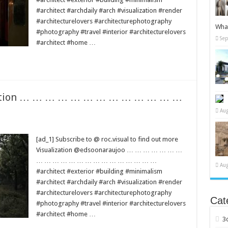
#architect #archdaily #arch #visualization #render
#architecturelovers #architecturephotography
What
#photography #travel #interior #architecturelovers
Sep
#architect #home …
lization … … … … … … … … … … … … …
Aug
[ad_1] Subscribe to @ roc.visual to find out more
Visualization @edsoonaraujoo … … … … … … …
… … … … … … … … … … … … … … …
Aug
#architect #exterior #building #minimalism
#architect #archdaily #arch #visualization #render
#architecturelovers #architecturephotography
Cat
#photography #travel #interior #architecturelovers
#architect #home …
3