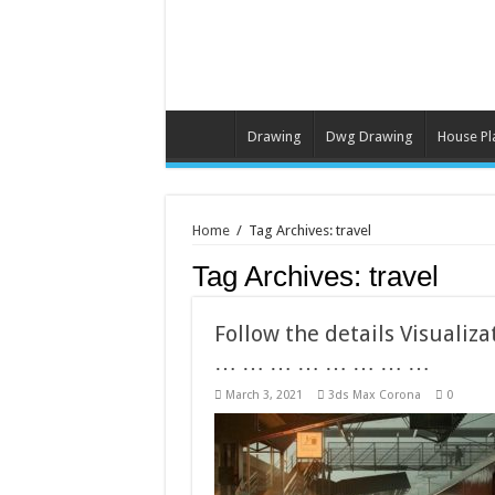
Drawing
Dwg Drawing
House Pl
Home
/
Tag Archives: travel
Tag Archives:
travel
Follow the details Visua
… … … … … … … …
March 3, 2021
3ds Max Corona
0