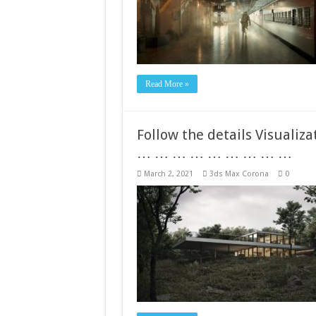
Read More »
Follow the details Visua
… … … … … … … … …
March 2, 2021
3ds Max Corona
0