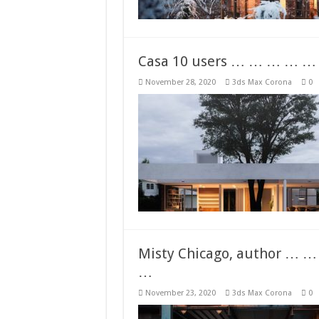
Casa 10 users … … … …
November 28, 2020
3ds Max Corona
0
Misty Chicago, author 
…
November 23, 2020
3ds Max Corona
0