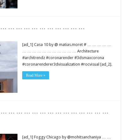
 … … … … … … … … … … … …
[ad_1] Casa 10 by @ matias.moret # … … … … …
… … … … … … … … … … … Architecture
#architrendz #coronarender #3dsmaxcorona
#coronarenderer3dvisualization #rocvisual [ad_2].
Read More »
… … … … … … … … … … … … … … … …
[ad_1] Foggy Chicago by @mohitsanchaniya … …