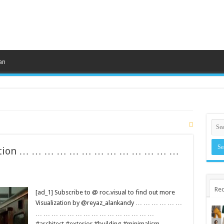
an
lization … … … … … … … … … … … … …
Rec
[ad_1] Subscribe to @ roc.visual to find out more
Visualization by @reyaz_alankandy … … … … … …
… … … … … … … … … … … … … … …
#architect #exterior #building #minimalism