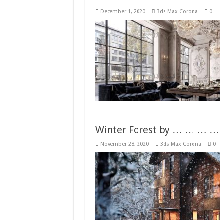
December 1, 2020
3ds Max Corona
0
Winter Forest by … … …
November 28, 2020
3ds Max Corona
0