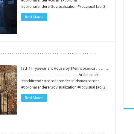
#coronarender #3dsmaxcorona
#coronarenderer3dvisualization #rocvisual [ad_2].
Read More »
 … … … … … … … … … … … … … …
[ad_1] Typevariant House by @enricocerica … … …
… … … … … … … … … … … … Architecture
#architrendz #coronarender #3dsmaxcorona
#coronarenderer3dvisualization #rocvisual [ad_2].
Read More »
 … … … … … … … … … … … … … … …