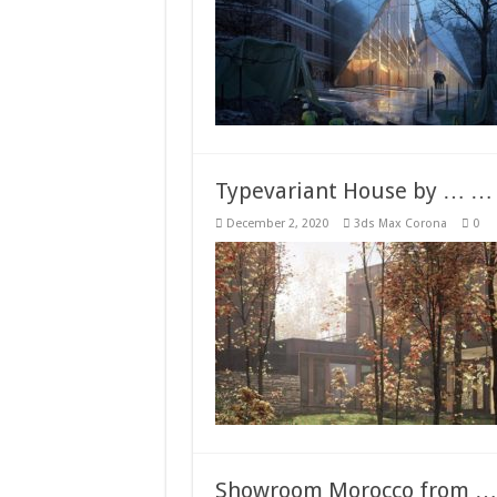
Typevariant House by …
December 2, 2020
3ds Max Corona
0
Showroom Morocco from